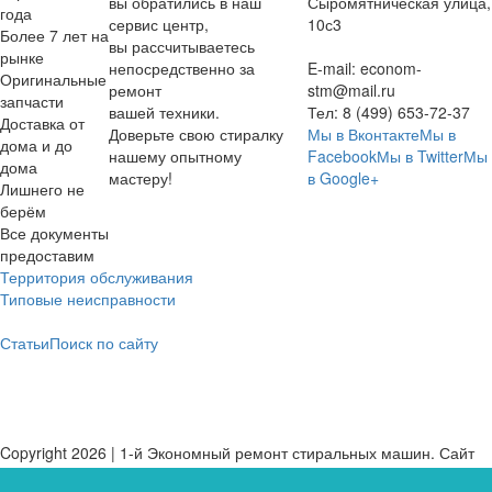
вы обратились в наш
Сыромятническая улица,
года
сервис центр,
10с3
Более 7 лет на
вы рассчитываетесь
рынке
непосредственно за
E-mail:
econom-
Оригинальные
ремонт
stm@mail.ru
запчасти
вашей техники.
Тел:
8 (499) 653-72-37
Доставка от
Доверьте свою стиралку
Мы в Вконтакте
Мы в
дома и до
нашему опытному
Facebook
Мы в Twitter
Мы
дома
мастеру!
в Google+
Лишнего не
берём
Все документы
предоставим
Территория обслуживания
Типовые неисправности
Статьи
Поиск по сайту
Copyright 2026 | 1-й Экономный ремонт стиральных машин. Сайт
не является публичной офертой.
Карта сайта
Политика