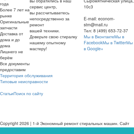
вы обратились в наш
Сыромятническая улица,
года
сервис центр,
10с3
Более 7 лет на
вы рассчитываетесь
рынке
непосредственно за
E-mail:
econom-
Оригинальные
ремонт
stm@mail.ru
запчасти
вашей техники.
Тел:
8 (499) 653-72-37
Доставка от
Доверьте свою стиралку
Мы в Вконтакте
Мы в
дома и до
нашему опытному
Facebook
Мы в Twitter
Мы
дома
мастеру!
в Google+
Лишнего не
берём
Все документы
предоставим
Территория обслуживания
Типовые неисправности
Статьи
Поиск по сайту
Copyright 2026 | 1-й Экономный ремонт стиральных машин. Сайт
не является публичной офертой.
Карта сайта
Политика